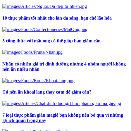
10 thực phẩm tốt nhất cho làn da sáng, hạn chế lão hóa
5 công thức với mật ong có thể giúp bạn giảm cân
Nhãn có nhiều giá trị dinh dưỡng nhưng 4 nhóm người không
nên ăn nhiều nhãn
Có nên ăn khoai lang thay cơm để giảm cân?
7 loại thực phẩm giàu magiê bạn không nên bỏ qua vì những
lợi ích quan trọng này