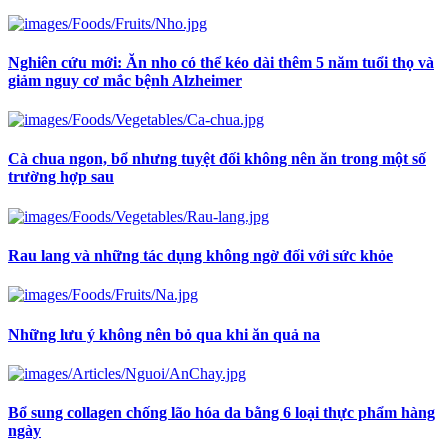
Nghiên cứu mới: Ăn nho có thể kéo dài thêm 5 năm tuổi thọ và
giảm nguy cơ mắc bệnh Alzheimer
Cà chua ngon, bổ nhưng tuyệt đối không nên ăn trong một số
trường hợp sau
Rau lang và những tác dụng không ngờ đối với sức khỏe
Những lưu ý không nên bỏ qua khi ăn quả na
Bổ sung collagen chống lão hóa da bằng 6 loại thực phẩm hàng
ngày