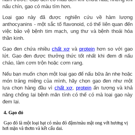
nấu chín, gạo có màu tím hơn.
Loại gạo này đã được nghiên cứu về hàm lượng
anthocyanins - một sắc tố flavonoid, có thể liên quan đến
việc bảo vệ bệnh tim mạch, ung thư và bệnh thoái hóa
thần kinh.
Gạo đen chứa nhiều
chất xơ
và
protein
hơn so với gạo
lứt. Gạo đen được thưởng thức tốt nhất khi đem đi nấu
cháo, làm cơm trộn hoặc cơm rang.
Nếu bạn muốn chọn một loại gạo để nấu bữa ăn nhẹ hoặc
món tráng miệng của mình, hãy chọn gạo đen như một
lựa chọn hàng đầu vì
chất xơ
,
protein
ấn tượng và khả
năng chống lại bệnh mãn tính có thể có mà loại gạo này
đem lại.
4. Gạo đỏ
Gạo đỏ là một loại hạt có màu đỏ đậm/màu mật ong với hương vị
hơi mặn và thơm và kết cấu dai.