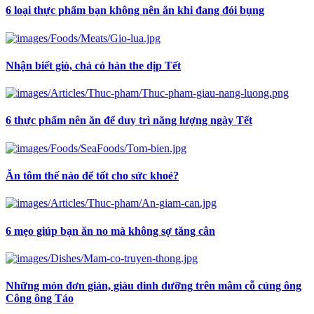
6 loại thực phẩm bạn không nên ăn khi đang đói bụng
Nhận biết giò, chả có hàn the dịp Tết
6 thực phẩm nên ăn để duy trì năng lượng ngày Tết
Ăn tôm thế nào để tốt cho sức khoẻ?
6 mẹo giúp bạn ăn no mà không sợ tăng cân
Những món đơn giản, giàu dinh dưỡng trên mâm cỗ cúng ông
Công ông Táo