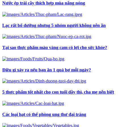
Nước ép trái cây thích hợp mùa nắng nóng
Lạc rất bổ dưỡng nhưng 5 nhóm người không nên ăn
Tại sao thực phẩm màu vàng cam có lợi cho sức khỏe?
Điều gì xảy ra nếu bạn ăn 1 quả bơ mỗi ngày?
5 thực phẩm tốt nhất cho con tuổi dậy thì, cha mẹ nên biết
Các loại hạt có thể phòng ung thư đại tràng