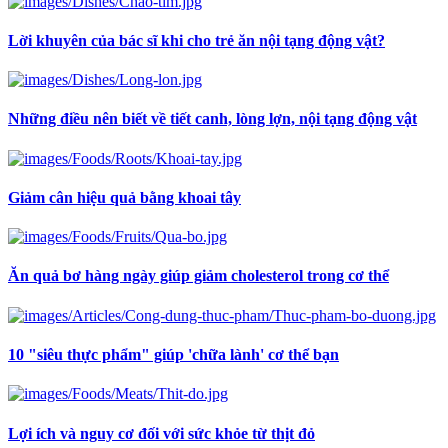
Lời khuyên của bác sĩ khi cho trẻ ăn nội tạng động vật?
Những điều nên biết về tiết canh, lòng lợn, nội tạng động vật
Giảm cân hiệu quả bằng khoai tây
Ăn quả bơ hàng ngày giúp giảm cholesterol trong cơ thể
10 "siêu thực phẩm" giúp 'chữa lành' cơ thể bạn
Lợi ích và nguy cơ đối với sức khỏe từ thịt đỏ