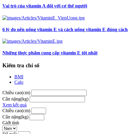
Vai trò của vitamin A đối với cơ thể người
6 lý do nên uống vitamin E và cách uống vitamin E đúng cách
Những thực phẩm cung cấp vitamin E tốt nhất
Kiểm tra chỉ số
BMI
Calo
Chiều cao(cm)
Cân nặng(kg)
Xem kết quả
Chiều cao(cm)
Cân nặng(kg)
Giới tính