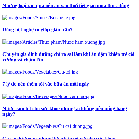
Những loại rau quả nên ăn vào thời tiết giao mùa thu - đông
Uống bột nghệ có giúp giảm cân?
Chuyên gia dinh dưỡng chỉ ra sai lầm khi ăn dặm khiến trẻ còi
xương và chậm lớn
7 lý do nên thêm tỏi vào bữa ăn mỗi ngày
Nước cam tốt cho sức khỏe nhưng ai không nên uống hàng
ngày?
Củ cải đường và những lợi ích tuyệt vời cho sức khỏe