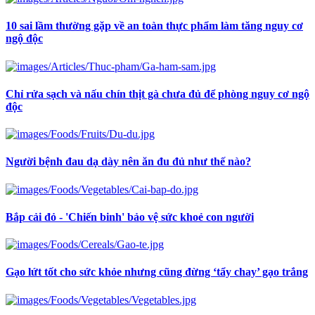
10 sai lầm thường gặp về an toàn thực phẩm làm tăng nguy cơ
ngộ độc
Chỉ rửa sạch và nấu chín thịt gà chưa đủ để phòng nguy cơ ngộ
độc
Người bệnh đau dạ dày nên ăn đu đủ như thế nào?
Bắp cải đỏ - 'Chiến binh' bảo vệ sức khoẻ con người
Gạo lứt tốt cho sức khỏe nhưng cũng đừng ‘tẩy chay’ gạo trắng