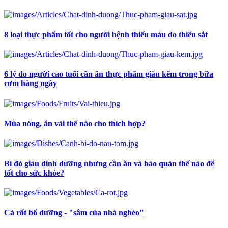
8 loại thực phẩm tốt cho người bệnh thiếu máu do thiếu sắt
6 lý do người cao tuổi cần ăn thực phẩm giàu kẽm trong bữa
cơm hàng ngày
Mùa nóng, ăn vải thế nào cho thích hợp?
Bí đỏ giàu dinh dưỡng nhưng cần ăn và bảo quản thế nào để
tốt cho sức khỏe?
Cà rốt bổ dưỡng - "sâm của nhà nghèo"