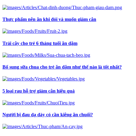
Thực phẩm nên ăn khi đói và muốn giảm cân
Trái cây cho trẻ 6 tháng tuổi ăn dặm
Bổ sung sữa chua cho trẻ ăn dặm như thế nào là tốt nhất?
5 loại rau hỗ trợ giảm cân hiệu quả
Người bị đau dạ dày có cần kiêng ăn chuối?