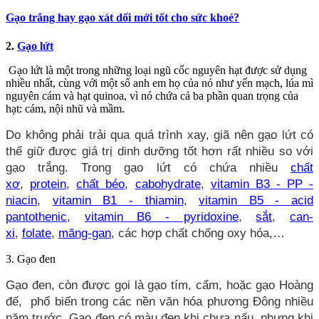
Gạo trắng hay gạo xát dối mới tốt cho sức khoẻ?
2.
Gạo lứt
Gạo lứt là một trong những loại ngũ cốc nguyên hạt được sử dụng
nhiều nhất, cùng với một số anh em họ của nó như yến mạch, lúa mì
nguyên cám và hạt quinoa, vì nó chứa cả ba phần quan trọng của
hạt: cám, nội nhũ và mầm.
Do không phải trải qua quá trình xay, giã nên gạo lứt có
thể giữ được giá trị dinh dưỡng tốt hơn rất nhiều so với
gạo trắng. Trong gạo lứt có chứa nhiều
chất
xơ
,
protein
,
chất béo
,
cabohydrate
,
vitamin B3 - PP -
niacin
,
vitamin B1 - thiamin
,
vitamin B5 - acid
pantothenic
,
vitamin B6 - pyridoxine
,
sắt
,
can-
xi
,
folate
,
măng-gan
, các hợp chất chống oxy hóa,…
3. Gạo đen
Gạo đen, còn được gọi là gạo tím, cẩm, hoặc gạo Hoàng
đế, phổ biến trong các nền văn hóa phương Đông nhiều
năm trước. Gạo đen có màu đen khi chưa nấu, nhưng khi