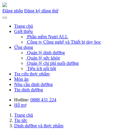
Đăng nhập
Đăng ký dùng thử
Trang chủ
Giới thiệu
Phần mềm Nutri ALL
Công ty Công nghệ và Thiết bị dạy học
Ứng dụng
Quản lý dinh dưỡng
Quản lý sức khỏe
Quản lý chi phí nuôi dưỡng
Tiện ích nổi bật
Tra cứu thực phẩm
Món ăn
Nhu cầu dinh dưỡng
Tin dinh dưỡng
Hotline:
0888 431 224
Hỗ trợ
Trang chủ
Tin tức
Dinh dưỡng và thực phẩm