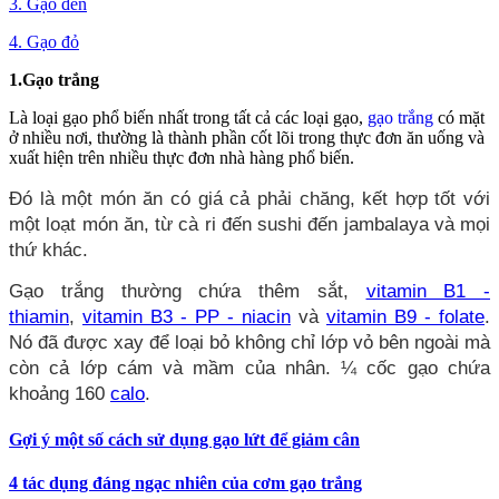
3. Gạo đen
4. Gạo đỏ
1.Gạo trắng
Là loại gạo phổ biến nhất trong tất cả các loại gạo,
gạo trắng
có mặt
ở nhiều nơi, thường là thành phần cốt lõi trong thực đơn ăn uống và
xuất hiện trên nhiều thực đơn nhà hàng phổ biến.
Đó là một món ăn có giá cả phải chăng, kết hợp tốt với
một loạt món ăn, từ cà ri đến sushi đến jambalaya và mọi
thứ khác.
Gạo trắng thường chứa thêm sắt,
vitamin B1 -
thiamin
,
vitamin B3 - PP - niacin
và
vitamin B9 - folate
.
Nó đã được xay để loại bỏ không chỉ lớp vỏ bên ngoài mà
còn cả lớp cám và mầm của nhân. ¼ cốc gạo chứa
khoảng 160
calo
.
Gợi ý một số cách sử dụng gạo lứt để giảm cân
4 tác dụng đáng ngạc nhiên của cơm gạo trắng