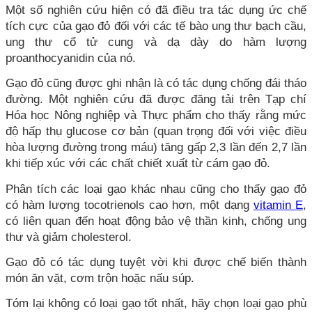
Một số nghiên cứu hiện có đã điều tra tác dụng ức chế
tích cực của gạo đỏ đối với các tế bào ung thư bạch cầu,
ung thư cổ tử cung và dạ dày do hàm lượng
proanthocyanidin của nó.
Gạo đỏ cũng được ghi nhận là có tác dụng chống đái tháo
đường. Một nghiên cứu đã được đăng tải trên Tạp chí
Hóa học Nông nghiệp và Thực phẩm cho thấy rằng mức
độ hấp thụ glucose cơ bản (quan trọng đối với việc điều
hòa lượng đường trong máu) tăng gấp 2,3 lần đến 2,7 lần
khi tiếp xúc với các chất chiết xuất từ cám gạo đỏ.
Phân tích các loại gạo khác nhau cũng cho thấy gạo đỏ
có hàm lượng tocotrienols cao hơn, một dạng
vitamin E
,
có liên quan đến hoạt động bảo vệ thần kinh, chống ung
thư và giảm cholesterol.
Gạo đỏ có tác dụng tuyệt vời khi được chế biến thành
món ăn vặt, cơm trộn hoặc nấu súp.
Tóm lại không có loại gạo tốt nhất, hãy chọn loại gạo phù