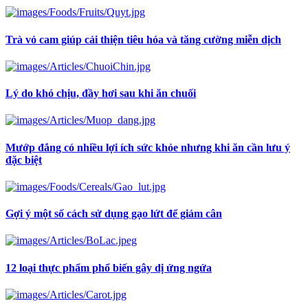
Trà vỏ cam giúp cải thiện tiêu hóa và tăng cường miễn dịch
Lý do khó chịu, đầy hơi sau khi ăn chuối
Mướp đắng có nhiều lợi ích sức khỏe nhưng khi ăn cần lưu ý
đặc biệt
Gợi ý một số cách sử dụng gạo lứt để giảm cân
12 loại thực phẩm phổ biến gây dị ứng ngứa