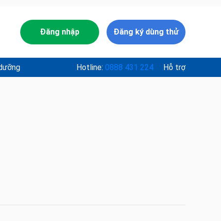
Đăng nhập
Đăng ký dùng thử
 dưỡng
Hotline:
0888 431 224
Hỗ trợ