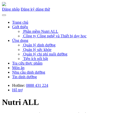
Đăng nhập
Đăng ký dùng thử
Trang chủ
Giới thiệu
Phần mềm Nutri ALL
Công ty Công nghệ và Thiết bị dạy học
Ứng dụng
Quản lý dinh dưỡng
Quản lý sức khỏe
Quản lý chi phí nuôi dưỡng
Tiện ích nổi bật
Tra cứu thực phẩm
Món ăn
Nhu cầu dinh dưỡng
Tin dinh dưỡng
Hotline:
0888 431 224
Hỗ trợ
Nutri ALL