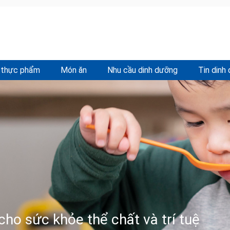
 thực phẩm
Món ăn
Nhu cầu dinh dưỡng
Tin dinh
cho sức khỏe thể chất và trí tuệ