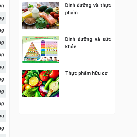
µg
Dinh dưỡng và thực
phẩm
µg
mg
Dinh dưỡng và sức
mg
khỏe
mg
mg
Thực phẩm hữu cơ
µg
µg
mg
µg
g