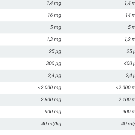
1,4 mg
1,4 
16 mg
14 
5 mg
5 
1,3 mg
1,2 
25 µg
25 
300 µg
400 
2,4 µg
2,4 
<2.000 mg
<2.000 
2.800 mg
2.100 
900 mg
900 
40 ml/kg
40 ml