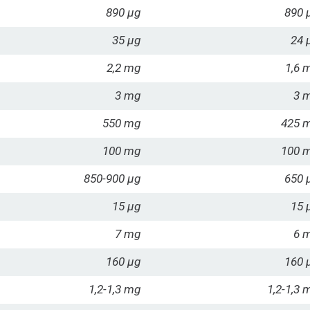
890 µg
890 
35 µg
24 
2,2 mg
1,6 
3 mg
3 
550 mg
425 
100 mg
100 
850-900 µg
650 
15 µg
15 
7 mg
6 
160 µg
160 
1,2-1,3 mg
1,2-1,3
m