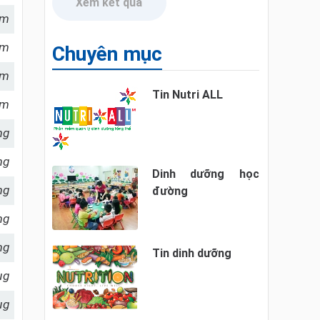
Xem kết quả
am
am
Chuyên mục
am
Tin Nutri ALL
am
mg
mg
Dinh dưỡng học
mg
đường
mg
mg
Tin dinh dưỡng
µg
µg