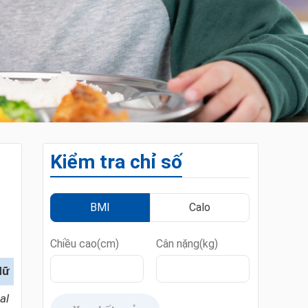
Kiểm tra chỉ số
BMI
Calo
Chiều cao(cm)
Cân nặng(kg)
Nữ
al