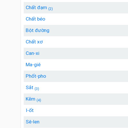
Chất đạm
(2)
Chất béo
Bột đường
Chất xơ
Can-xi
Ma-giê
Phốt-pho
Sắt
(3)
Kẽm
(4)
I-ốt
Sê-len