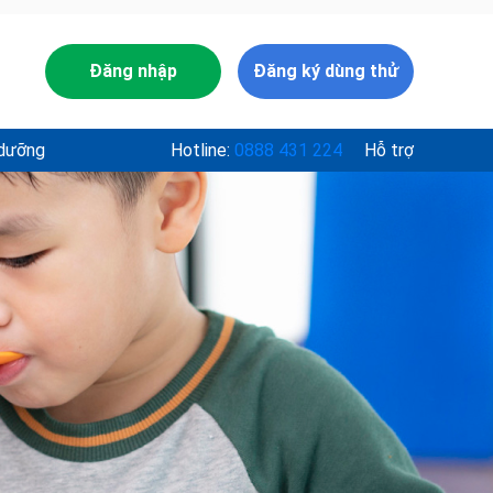
Đăng nhập
Đăng ký dùng thử
 dưỡng
Hotline:
0888 431 224
Hỗ trợ