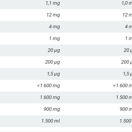
1,1 mg
1,0 
12 mg
12 
4 mg
4 
1 mg
1 
20 µg
20 
200 µg
200 
1,5 µg
1,5 
<1.600 mg
<1.600 
1.600 mg
1.500 
900 mg
900 
1.500 ml
1.500