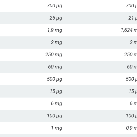
700 µg
700 
25 µg
21 
1,9 mg
1,624 
2 mg
2 
250 mg
250 
60 mg
60 
500 µg
500 
15 µg
15 
6 mg
6 
100 µg
100 
1 mg
0,9 