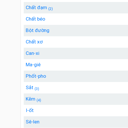
Chất đạm
(2)
Chất béo
Bột đường
Chất xơ
Can-xi
Ma-giê
Phốt-pho
Sắt
(3)
Kẽm
(4)
I-ốt
Sê-len