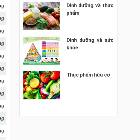
µg
Dinh dưỡng và thực
phẩm
µg
mg
Dinh dưỡng và sức
mg
khỏe
mg
mg
Thực phẩm hữu cơ
µg
µg
mg
µg
mg