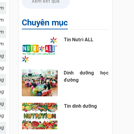
Xem kết quả
am
am
Chuyên mục
am
Tin Nutri ALL
am
mg
mg
Dinh dưỡng học
mg
đường
mg
mg
Tin dinh dưỡng
µg
µg