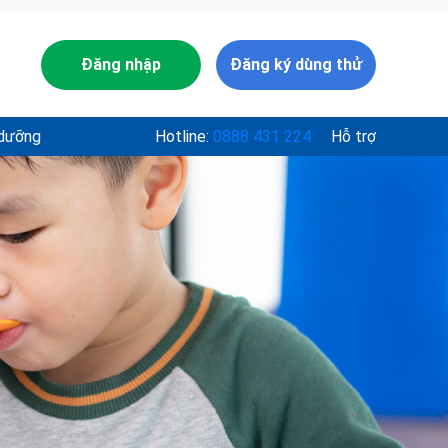
Đăng nhập
Đăng ký dùng thử
 dưỡng
Hotline:
0888 431 224
Hỗ trợ