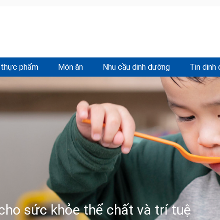
 thực phẩm
Món ăn
Nhu cầu dinh dưỡng
Tin dinh
cho sức khỏe thể chất và trí tuệ