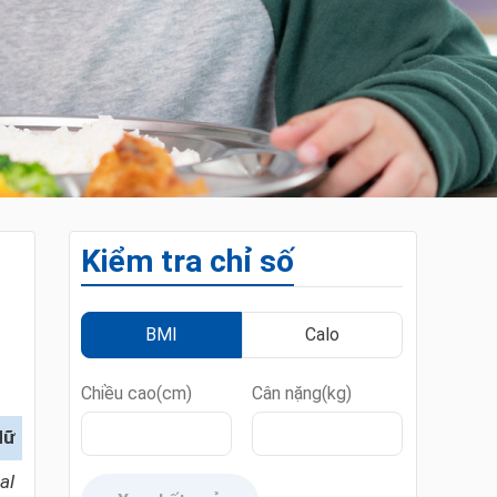
Kiểm tra chỉ số
BMI
Calo
Chiều cao(cm)
Cân nặng(kg)
Nữ
al