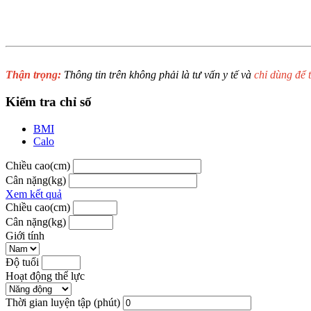
Thận trọng:
Thông tin trên không phải là tư vấn y tế và
chỉ dùng để 
Kiểm tra chỉ số
BMI
Calo
Chiều cao(cm)
Cân nặng(kg)
Xem kết quả
Chiều cao(cm)
Cân nặng(kg)
Giới tính
Độ tuổi
Hoạt động thể lực
Thời gian luyện tập (phút)