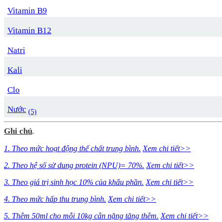
Vitamin B9
Vitamin B12
Natri
Kali
Clo
Nước
(5)
Ghi chú
.
1. Theo mức hoạt động thể chất trung bình.
Xem chi tiết>>
2. Theo hệ số sử dung protein (NPU)= 70%.
Xem chi tiết>>
3. Theo giá trị sinh học 10% của khẩu phần.
Xem chi tiết>>
4. Theo mức hấp thu trung bình.
Xem chi tiết>>
5. Thêm 50ml cho mỗi 10kg cân nặng tăng thêm.
Xem chi tiết>>