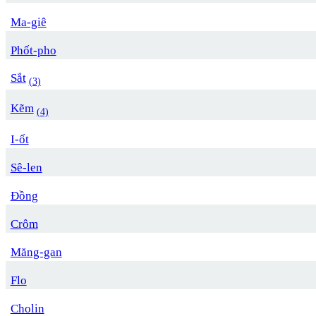
Ma-giê
Phốt-pho
Sắt
(3)
Kẽm
(4)
I-ốt
Sê-len
Đồng
Crôm
Măng-gan
Flo
Cholin