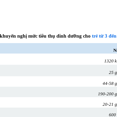
khuyến nghị mức tiêu thụ dinh dưỡng cho
trẻ từ 3 đến
N
1320 k
25 
44-58 
190-200 
20-21 
600