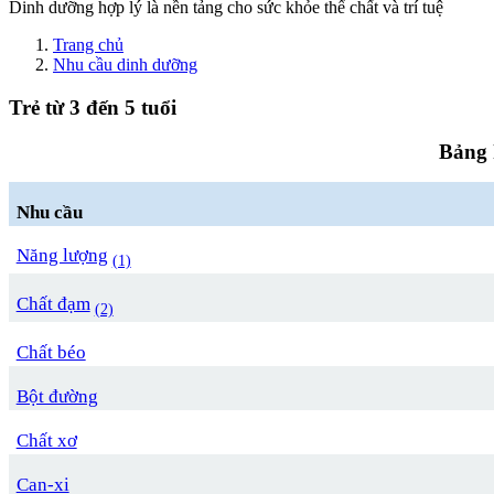
Dinh dưỡng hợp lý là nền tảng cho sức khỏe thể chất và trí tuệ
Trang chủ
Nhu cầu dinh dưỡng
Trẻ từ 3 đến 5 tuổi
Bảng 
Nhu cầu
Năng lượng
(1)
Chất đạm
(2)
Chất béo
Bột đường
Chất xơ
Can-xi