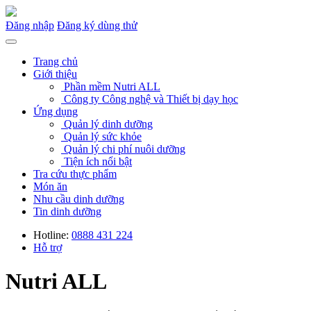
Đăng nhập
Đăng ký dùng thử
Trang chủ
Giới thiệu
Phần mềm Nutri ALL
Công ty Công nghệ và Thiết bị dạy học
Ứng dụng
Quản lý dinh dưỡng
Quản lý sức khỏe
Quản lý chi phí nuôi dưỡng
Tiện ích nổi bật
Tra cứu thực phẩm
Món ăn
Nhu cầu dinh dưỡng
Tin dinh dưỡng
Hotline:
0888 431 224
Hỗ trợ
Nutri ALL