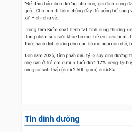
"Để đảm bảo dinh dưỡng cho con, gia đình cũng đã
quả… Cho con đi tiêm chủng đầy đủ, uống bổ sung v
xã" – chị chia sẻ.
Trung tâm Kiểm soát bệnh tật tỉnh cũng thường xuy
động chăm sóc sức khỏe bà mẹ, trẻ em, các hoạt độ
thực hành dinh dưỡng cho các bà mẹ nuôi con nhỏ, 
Đến năm 2025, tỉnh phấn đấu tỷ lệ suy dinh dưỡng th
nhẹ cân ở trẻ em dưới 5 tuổi dưới 12%, riêng tại 
nặng sơ sinh thấp (dưới 2.500 gram) dưới 8%.
Tin dinh dưỡng