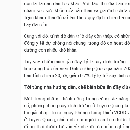
còn lại là các dân tộc khác. Với đặc thù địa bàn rộ
chăm sóc sức khỏe của bản thân và gia đình chưa 
trạm khám thai đủ số lần theo quy định, nhiều bà mẹ
hay đau ốm.
Cùng với đó, trình độ dân trí ở đây còn thấp, có nhữ
động y tế dự phòng nói chung, trong đó có hoạt độ
dưỡng còn nhiều khó khăn.
Tuy vậy, những năm gần đây, tỷ lệ suy dinh dưỡng,
liệu công bố của Viện Dinh dưỡng Quốc gia năm 2022
bàn tỉnh chiếm 23,5%, giảm 0,2%; tỷ lệ trẻ suy dinh
Tới từng nhà hướng dẫn, chế biến bữa ăn đầy đủ
Một trong những thành công trong công tác nâng 
số, phòng chống suy dinh dưỡng ở Tuyên Quang là v
bộ giải pháp. Trong ngày Phòng chống thiếu VCDD
ở Tuyên Quang, nhiều chị em người dân tộc được t
đồng thời được tư vấn về chế độ ăn uống nghỉ ng