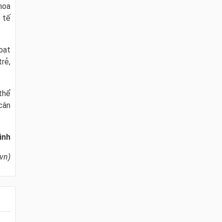
hoa
 tế
oạt
rẻ,
thể
cân
inh
vn)