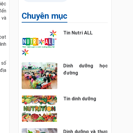
iệc
đến
Chuyên mục
 và
Tin Nutri ALL
oạt
inh
 số
Dinh dưỡng học
địa
đường
Tin dinh dưỡng
Dinh dưỡng và thực