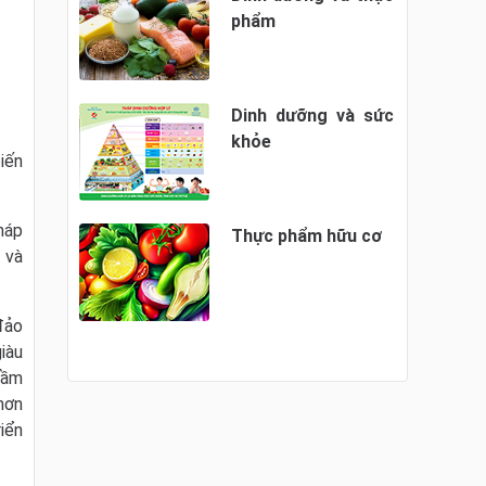
phẩm
Dinh dưỡng và sức
khỏe
iến
háp
Thực phẩm hữu cơ
 và
đảo
iàu
tầm
hơn
iển