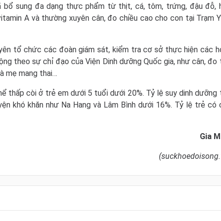
 bổ sung đa dạng thực phẩm từ thịt, cá, tôm, trứng, đậu đỗ, 
itamin A và thường xuyên cân, đo chiều cao cho con tại Trạm Y
ên tổ chức các đoàn giám sát, kiểm tra cơ sở thực hiện các h
ng theo sự chỉ đạo của Viện Dinh dưỡng Quốc gia, như cân, đo t
bà mẹ mang thai…
ể thấp còi ở trẻ em dưới 5 tuổi dưới 20%. Tỷ lệ suy dinh dưỡng 
huyện khó khăn như Na Hang và Lâm Bình dưới 16%. Tỷ lệ trẻ có 
Gia M
(suckhoedoisong.