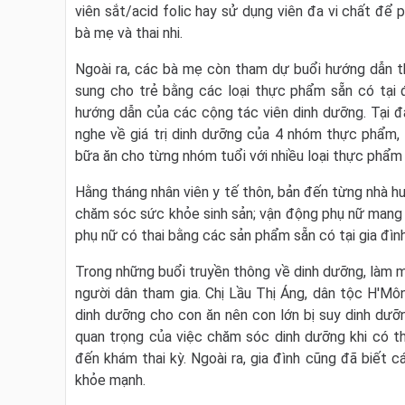
viên sắt/acid folic hay sử dụng viên đa vi chất để
bà mẹ và thai nhi.
Ngoài ra, các bà mẹ còn tham dự buổi hướng dẫn 
sung cho trẻ bằng các loại thực phẩm sẵn có tại 
hướng dẫn của các cộng tác viên dinh dưỡng. Tại 
nghe về giá trị dinh dưỡng của 4 nhóm thực phẩm, cá
bữa ăn cho từng nhóm tuổi với nhiều loại thực phẩm 
Hằng tháng nhân viên y tế thôn, bản đến từng nhà 
chăm sóc sức khỏe sinh sản; vận động phụ nữ mang t
phụ nữ có thai bằng các sản phẩm sẵn có tại gia đìn
Trong những buổi truyền thông về dinh dưỡng, làm m
người dân tham gia. Chị Lầu Thị Áng, dân tộc H'Mô
dinh dưỡng cho con ăn nên con lớn bị suy dinh dưỡ
quan trọng của việc chăm sóc dinh dưỡng khi có th
đến khám thai kỳ. Ngoài ra, gia đình cũng đã biết 
khỏe mạnh.