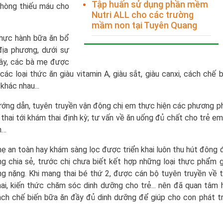
Tập huấn sử dụng phần mềm
 phòng thiếu máu cho
Nutri ALL cho các trường
mầm non tại Tuyên Quang
thực hành bữa ăn bổ
địa phương, dưới sự
đây, các bà mẹ được
c loại thức ăn giàu vitamin A, giàu sắt, giàu canxi, cách chế b
khác nhau...
hướng dẫn, tuyên truyền vận động chị em thực hiện các phương p
hai tới khám thai định kỳ; tư vấn về ăn uống đủ chất cho trẻ em
h…
ẹ an toàn hay khám sàng lọc được triển khai luôn thu hút đông 
ng chia sẻ, trước chị chưa biết kết hợp những loại thực phẩm g
ng nặng. Khi mang thai bé thứ 2, được cán bộ tuyên truyền về 
ai, kiến thức chăm sóc dinh dưỡng cho trẻ... nên đã quan tâm 
cách chế biến bữa ăn đầy đủ dinh dưỡng để giúp cho con phát tr