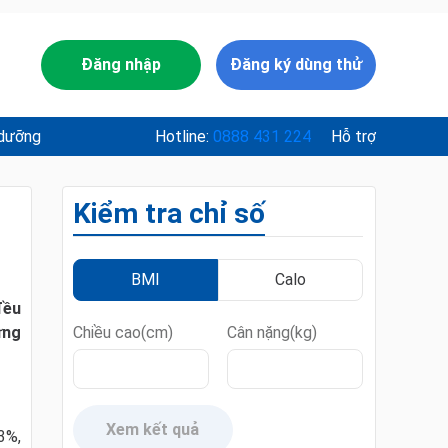
Đăng nhập
Đăng ký dùng thử
 dưỡng
Hotline:
0888 431 224
Hỗ trợ
Kiểm tra chỉ số
BMI
Calo
đều
ừng
Chiều cao(cm)
Cân nặng(kg)
Xem kết quả
3%,