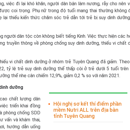
ng, việc đi lại khó khăn, người dân bận làm nương, rẫy cho nên v
được coi trọng. Phụ nữ trong độ tuổi mang thai thường không 
 lại thiếu kiến thức chăm sóc trẻ dẫn tới trẻ bị suy dinh dưỡng
ng người dân tộc còn không biết tiếng Kinh. Việc thực hiện các h
ng truyền thông về phòng chống suy dinh dưỡng, thiếu vi chất d
 thiếu vi chất dinh dưỡng ở nhóm trẻ Tuyên Quang đã giảm. Theo
, tỷ lệ trẻ suy dinh dưỡng thể thấp còi ở trẻ dưới 5 tuổi trên 
 dưỡng thể nhẹ cân chiếm 12,9%, giảm 0,2 % so với năm 2021.
 dinh dưỡng
cao chất lượng dân
Hội nghị sơ kết thí điểm phần
iệc triển khai đồng
mềm Nutri ALL trên địa bàn
 và phòng chống SDD
tỉnh Tuyên Quang
ư vấn và khám thai,
ơi, hướng dẫn uống